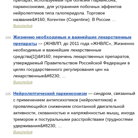
препарат, используемый при болезни Паркинсона,
паркинсонизме, для устранения побочных эффектов
нейролептиков типа галоперидола. Торговое
название&#160; Когентин (Cogentine). В России …
Википедия
Жизненно необходимые и важнейшие лекарственные
104
препараты
— (ЖНВЛП; до 2011 года «ЖНВЛС», Жизненно
необходимые и важнейшие лекарственные
средства[1])&#160; перечень лекарственных препаратов,
утверждаемый Правительством Российской Федерации в
целях государственного регулирования цен на
лекарственные&#8230; …
Википедия
Нейролептический паркинсонизм
— синдром, связанный
105
с применением антипсихотиков (нейролептиков) и
проявляющийся снижением спонтанной двигательной
активности, скованностью и напряжённостью мышц, иногда
тремором и постуральными расстройствами (трудностями
удерживания&#8230; …
Википедия