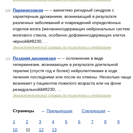
Паркинсонизм
— – акинетико ригидный синдром с
109
характерным дрожанием, возникающий в результате
различных заболеваний и повреждений определённых
отделов мозга (меланинсодержащих нейрональных систем
мозгового ствола, особенно дофаминсодержащих клеток
чёрной&#8230; …
Энциклопедический словарь по психологии и педагогике
Поздняя дискинезия
— – осложнение в виде
110
гиперкинезии, возникающее в результате длительной
терапии (спустя год и более) нейролептиками в ходе
лечения последними или после их отмены. Несколько чаще
возникает у пациентов пожилого возраста или на фоне
резидуальной&#8230; …
Энциклопедический словарь по психологии и педагогике
Страницы
←
Предыдущая
Следующая
→
1
2
3
4
5
6
7
8
9
10
11
12
13