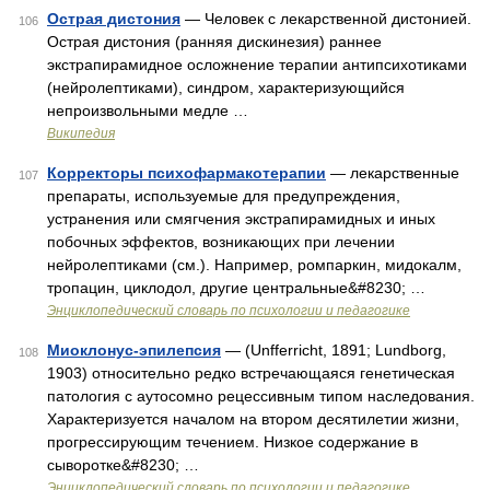
Острая дистония
— Человек с лекарственной дистонией.
106
Острая дистония (ранняя дискинезия) раннее
экстрапирамидное осложнение терапии антипсихотиками
(нейролептиками), синдром, характеризующийся
непроизвольными медле …
Википедия
Корректоры психофармакотерапии
— лекарственные
107
препараты, используемые для предупреждения,
устранения или смягчения экстрапирамидных и иных
побочных эффектов, возникающих при лечении
нейролептиками (см.). Например, ромпаркин, мидокалм,
тропацин, циклодол, другие центральные&#8230; …
Энциклопедический словарь по психологии и педагогике
Миоклонус-эпилепсия
— (Unfferricht, 1891; Lundborg,
108
1903) относительно редко встречающаяся генетическая
патология с аутосомно рецессивным типом наследования.
Характеризуется началом на втором десятилетии жизни,
прогрессирующим течением. Низкое содержание в
сыворотке&#8230; …
Энциклопедический словарь по психологии и педагогике