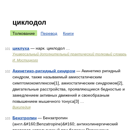
циклодол
Толкование
Перевод
Книги
циклуха
— нарк. циклодол …
101
Универсальный дополнительный практический толковый словарь
И. Мостицкого
Акинетико-ригидный синдром
— Акинетико ригидный
102
синдром, также называемый амиостатическим
симптомокомплексом[1], амиостатическим синдромом[2],
двигательные расстройства, проявляющиеся бедностью и
замедлением активных движений и своеобразным
повышением мышечного тонуса[3] …
Википедия
Бензтропин
— Бензaтропин
103
(англ.&#160;Benzatropine)&#160; антихолинергический